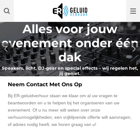
Ga
direct
naar
Alles voor jouw
de
hoofdinhoud
evenement onder één
dak
Speakers, licht, DJ-gear en special effects – wij regelen het,
jij geniet.
Neem Contact Met Ons Op
Bij ER-geluidverhuur staan we klaar om al uw vragen te
beantwoorden en u te helpen bij het organiseren van uw
evenement. Of u nu meer wilt weten over onze
verhuurmogelijkheden, een vrijblijvende offerte wilt aanvragen,
of advies nodig heeft, we horen graag van u!